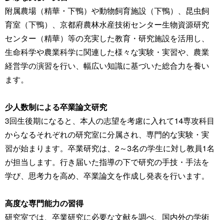
附属農場（精華・下鴨）や動物飼育施設（下鴨）、昆虫飼
育室（下鴨）、京都府農林水産技術センター生物資源研究
センター（精華）等の充実した教育・研究施設を活用し、
生命科学や農業科学に関連した様々な実験・実習や、農業
経営学の演習を行い、幅広い知識に基づいた総合力を養い
ます。
少人数制による卒業論文研究
3回生後期になると、本人の志望を考慮に入れて14専攻科目
からなるそれぞれの研究室に分属され、専門的な実験・実
習が始まります。卒業研究は、2～3名の学生に対し教員1名
が担当します。行き届いた指導の下で研究の手技・手法を
学び、思考力を高め、卒業論文を作成し発表を行います。
高度な専門能力の習得
研究室では、卒業研究に必要な文献を調べ、国内外の学術