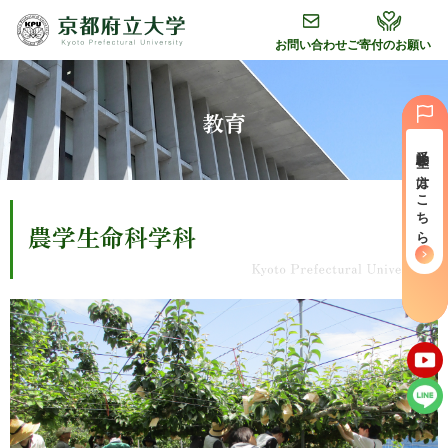
グ
本
フ
ロ
文
ッ
お問い合わせ
ご寄付のお願い
ー
へ
タ
バ
ー
ル
へ
教育
ナ
受験⽣の⽅はこちら
ビ
ゲ
ー
農学生命科学科
シ
ョ
ン
へ