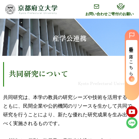
グ
本
フ
ロ
文
ッ
お問い合わせ
ご寄付のお願い
ー
へ
タ
バ
ー
ル
へ
産学公連携
ナ
受験⽣の⽅はこちら
ビ
ゲ
ー
共同研究について
シ
ョ
ン
へ
共同研究は、本学の教員の研究シーズや技術を活用すると
ともに、民間企業や公的機関のリソースを生かして共同で
研究を行うことにより、新たな優れた研究成果を生み出す
べく実施されるものです。