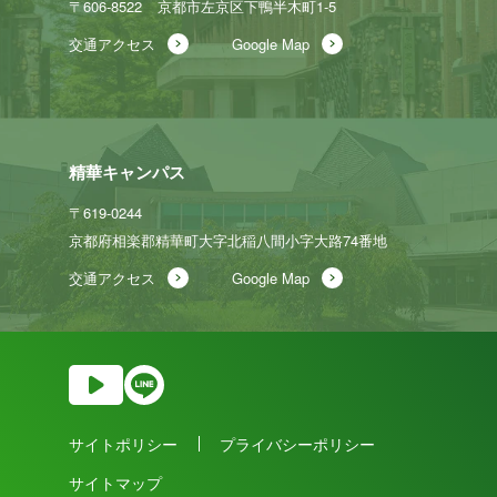
〒606-8522
京都市左京区下鴨半木町1-5
交通アクセス
Google Map
精華キャンパス
〒619-0244
京都府相楽郡精華町大字北稲八間
小字大路74番地
交通アクセス
Google Map
サイトポリシー
プライバシーポリシー
サイトマップ