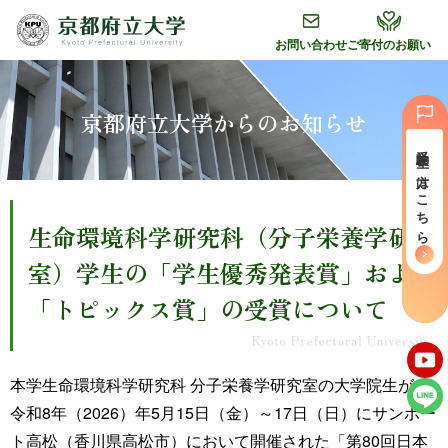
グ
本
フ
ロ
文
ッ
お問い合わせ
ご寄付のお願い
ー
へ
タ
バ
ー
ル
へ
京都府立大学からのお知らせ
ナ
受験⽣の⽅はこちら
ビ
ゲ
ー
生命環境科学研究科（分子栄養学研究
シ
ョ
室）学生の「学生優秀発表賞」および
ン
「トピックス賞」の受賞について
へ
本学生命環境科学研究科 分子栄養学研究室の大学院生が、
令和8年（2026）年5月15日（金）～17日（日）にサンポー
ト高松（香川県高松市）において開催された「第80回日本