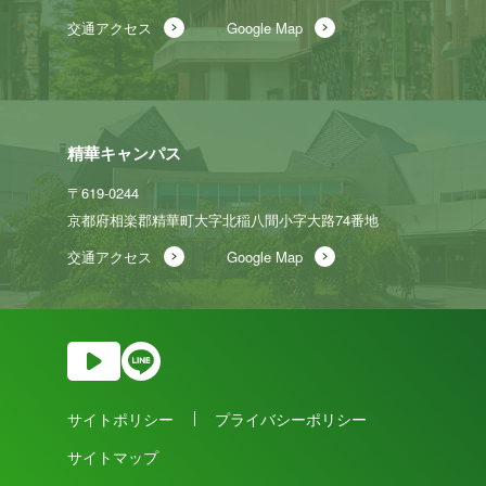
交通アクセス
Google Map
精華キャンパス
〒619-0244
京都府相楽郡精華町大字北稲八間
小字大路74番地
交通アクセス
Google Map
サイトポリシー
プライバシーポリシー
サイトマップ