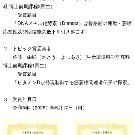
科 博士前期課程2回生）
・受賞題目
「DNAメチル化酵素（Dnmt3a）は骨格筋の運動・萎縮
応答性及び回復能の低下を引き起こす」
２ トピック賞受賞者
佐藤 由顕（さとう よしあき)（生命環境科学研究科
博士前期課程1回生）
・受賞題目
「ビタミンDが発現制御する筋萎縮関連遺伝子の探索」
３ 受賞年月日
令和8年（2026）年5月17日（日）