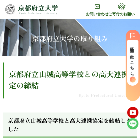
グ
本
フ
ロ
文
ッ
お問い合わせ
ご寄付のお願い
ー
へ
タ
バ
ー
ル
へ
京都府立大学の取り組み
ナ
受験⽣の⽅はこちら
ビ
ゲ
ー
京都府立山城高等学校との高大連携協
シ
ョ
定の締結
ン
へ
京都府立山城高等学校と高大連携協定を締結しま
した