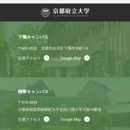
下鴨キャンパス
〒606-8522
京都市左京区下鴨半木町1-5
交通アクセス
Google Map
精華キャンパス
〒619-0244
京都府相楽郡精華町大字北稲八間
小字大路74番地
交通アクセス
Google Map