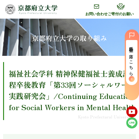
グ
本
フ
ロ
文
ッ
お問い合わせ
ご寄付のお願い
ー
へ
タ
バ
ー
ル
へ
京都府立大学の取り組み
ナ
受験⽣の⽅はこちら
ビ
ゲ
ー
福祉社会学科 精神保健福祉士養成課
シ
ョ
程卒後教育「第33回ソーシャルワーク
ン
実践研究会」/Continuing Education
へ
for Social Workers in Mental Health